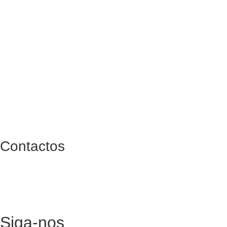
Contactos
Rua do Ouro 382, 4150-553 Porto
geral@reitoria.pt
+351 960 478 046
(chamada para rede móvel nacional)
Siga-nos